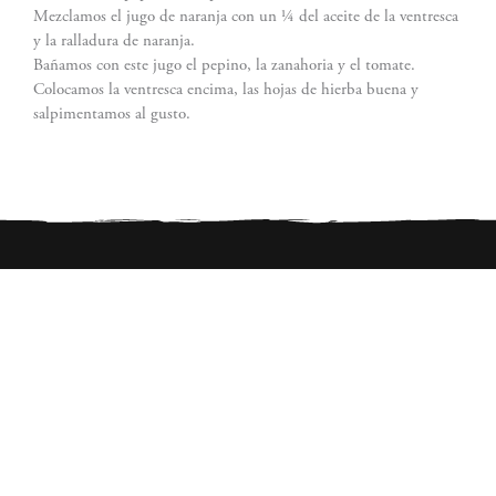
Mezclamos el jugo de naranja con un ¼ del aceite de la ventresca
y la ralladura de naranja.
Bañamos con este jugo el pepino, la zanahoria y el tomate.
Colocamos la ventresca encima, las hojas de hierba buena y
salpimentamos al gusto.
San José, Costa Rica