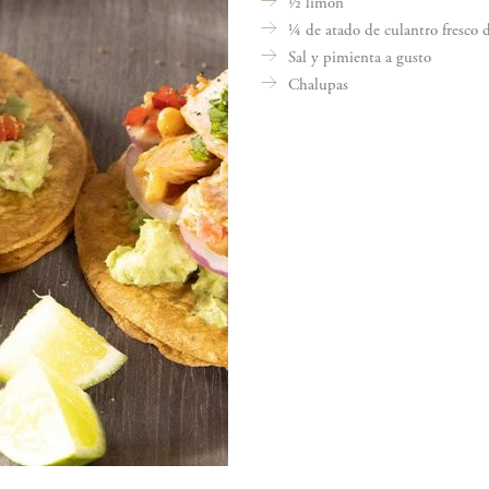
½ limón
¼ de atado de culantro fresco 
Sal y pimienta a gusto
Chalupas