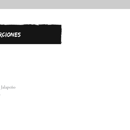
RCIONES
 Jalapeño
o