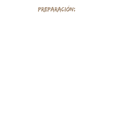
PREPARACIÓN:
En un bowl mezclar todos los ingredientes, excep
Agregar mayonesa, jugo de limón, sal y pimienta
Majar el aguacate con sal, pimienta y jugo de li
Armar las chalupas poniendo el aguacate y la mez
Colocar la ventresca de atún encima
Decorar con hojas de culantro
¡Disfrutar!