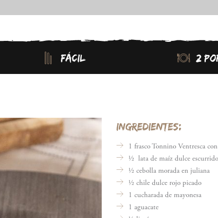
FÁCIL
2 PO
INGREDIENTES:
1 frasco Tonnino Ventresca con
½
lata de maíz dulce escurrid
½ cebolla morada en juliana
½ chile dulce rojo picado
1 cucharada de mayonesa
1 aguacate