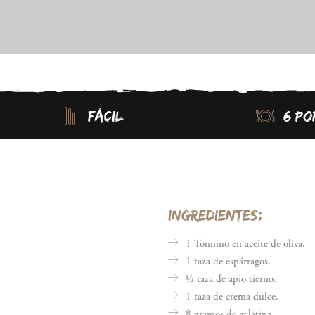
FÁCIL
6 PO
INGREDIENTES:
1 Tonnino en aceite de oliva.
1 taza de espárragos.
½ taza de apio tierno.
1 taza de crema dulce.
8 gramos de gelatina.