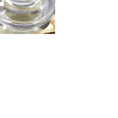
eservamos ½ taza del jugo de cocción en la misma olla, agregamos la crema d
la gelatina previamente hidratada.
puntas de espárrago.