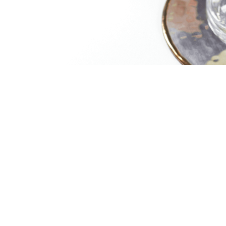
PREPARACIÓN:
Cocinamos los espárragos y el apio en agua con sal, r
Llevamos a la licuadora y todavía caliente agregamos 
Llevamos a refrigeración hasta que se gelifique.
Servimos con los trozos de Tonnino y decoramos con 