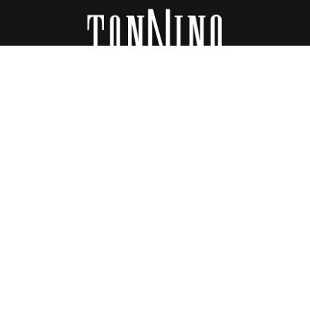
San José, Costa Rica
info@tonninolatam.com
1-833-Tonnino
1- 833 - 8666466
SOSTENIBILIDAD
QUIÉNES SOMOS
PORTAFOLIO
RECETAS
CONTÁCTANOS