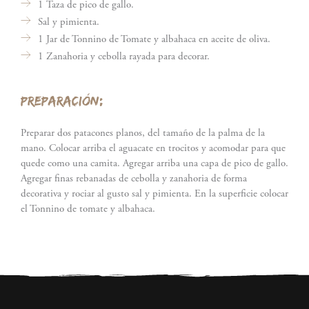
1 Taza de pico de gallo.
Sal y pimienta.
1 Jar de Tonnino de Tomate y albahaca en aceite de oliva.
1 Zanahoria y cebolla rayada para decorar.
PREPARACIÓN:
Preparar dos patacones planos, del tamaño de la palma de la
mano. Colocar arriba el aguacate en trocitos y acomodar para que
quede como una camita. Agregar arriba una capa de pico de gallo.
Agregar finas rebanadas de cebolla y zanahoria de forma
decorativa y rociar al gusto sal y pimienta. En la superficie colocar
el Tonnino de tomate y albahaca.