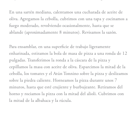
En una sartén mediana, calentamos una cucharada de aceite de
oliva. Agregamos la cebolla, cubrimos con una tapa y cocinamos a
fuego moderado, revolviendo ocasionalmente, hasta que se
ablande (aproximadamente 8 minutos). Revisamos la sazón.
Para ensamblar, en una superficie de trabajo ligeramente
enharinada, estiramos la bola de masa de pizza a una ronda de 12
pulgadas. Transferimos la ronda a la cáscara de la pizza y
cepillamos la masa con aceite de oliva. Esparcimos la mitad de la
cebolla, los tomates y el Atún Tonnino sobre la pizza y deslizamos
sobre la piedra caliente. Horneamos la pizza durante unos 7
minutos, hasta que esté crujiente y burbujeante. Retiramos del
horno y rociamos la pizza con la mitad del alioli. Cubrimos con
la mitad de la albahaca y la rúcula.
Cortamos en trozos y servimos.
Al servir: Rinde para 3-4 (2 pizzas de 12 pulgadas de diámetro)
también podría servirse en trozos más pequeños como aperitivo)