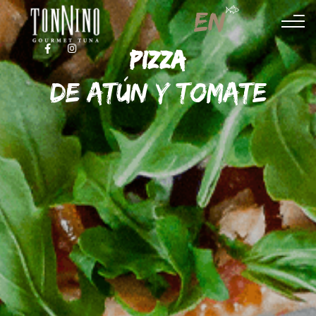
EN
FACEBOOK
INSTAGRAM
PIZZA
DE ATÚN Y TOMATE