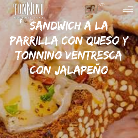
EN
SANDWICH A LA
FACEBOOK
INSTAGRAM
PARRILLA CON QUESO Y
TONNINO VENTRESCA
CON JALAPEÑO