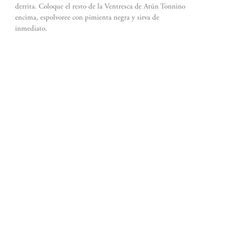
derrita. Coloque el resto de la Ventresca de Atún Tonnino
encima, espolvoree con pimienta negra y sirva de
inmediato.
San José, Costa Rica
info@tonninolatam.com